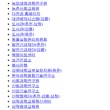
농업생명과학연구원
농촌사회교육원
다전공 홈페이지
대관예약시스템(강릉)
도서관(춘천,삼척)
도서관(강릉)
도서관(원주)
동물실험윤리위원회
발전기금재단(춘천)
발전기금재단(강릉)
백령아트센터
보건진료소
봉사은행
강원대학교부설유치원(원주)
분자과학융합기술연구소
사회과학연구원
산림과학연구소
산업기술연구소
산학협력단(춘천,강릉,삼척)
삼척공학교육혁신센터
삼척평생교육원