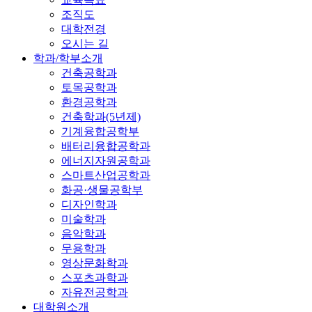
조직도
대학전경
오시는 길
학과/학부소개
건축공학과
토목공학과
환경공학과
건축학과(5년제)
기계융합공학부
배터리융합공학과
에너지자원공학과
스마트산업공학과
화공·생물공학부
디자인학과
미술학과
음악학과
무용학과
영상문화학과
스포츠과학과
자유전공학과
대학원소개