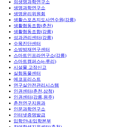
의생명과학연구소
생명과학연구소
생명윤리위원회
생활스포츠지도사연수원(강릉)
생활협동조합(춘천)
생활협동조합(강릉)
성과관리센터(강릉)
수목진단센터
소방방재연구센터
스마트인프라연구소(강릉)
스마트캠퍼스(e-루리)
시설물 고장신고
실험동물센터
에코포리스트
연구실안전관리시스템
인권센터(춘천,삼척)
인권센터(강릉,원주)
춘천연구지원과
인문과학연구소
인터넷증명발급
입학안내/입학본부
장애학생지원센터(춘천)