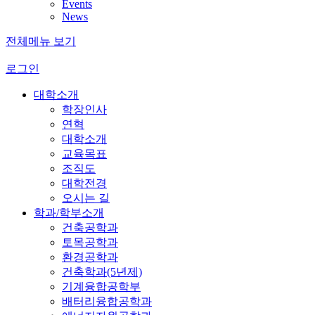
Events
News
전체메뉴 보기
로그인
대학소개
학장인사
연혁
대학소개
교육목표
조직도
대학전경
오시는 길
학과/학부소개
건축공학과
토목공학과
환경공학과
건축학과(5년제)
기계융합공학부
배터리융합공학과